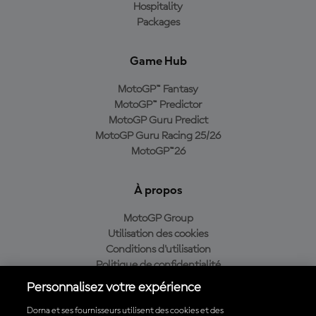
Hospitality
Packages
Game Hub
MotoGP™ Fantasy
MotoGP™ Predictor
MotoGP Guru Predict
MotoGP Guru Racing 25/26
MotoGP™26
À propos
MotoGP Group
Utilisation des cookies
Conditions d'utilisation
Politique de confidentialité
Politique d’achat
Personnalisez votre expérience
Dorna et ses fournisseurs utilisent des cookies et des