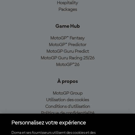
Hospitality
Packages
Game Hub
MotoGP™ Fantasy
MotoGP™ Predictor
MotoGP Guru Predict
MotoGP Guru Racing 25/26
MotoGP™26
À propos
MotoGP Group
Utilisation des cookies
Conditions d'utilisation
Politique de confidentialité
Politique d’achat
Personnalisez votre expérience
Dorna et ses fournisseurs utilisent des cookies et des