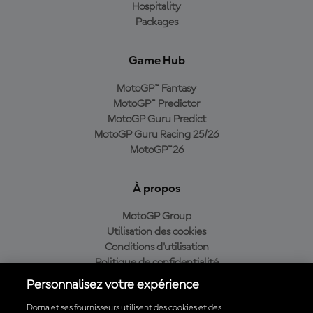
Hospitality
Packages
Game Hub
MotoGP™ Fantasy
MotoGP™ Predictor
MotoGP Guru Predict
MotoGP Guru Racing 25/26
MotoGP™26
À propos
MotoGP Group
Utilisation des cookies
Conditions d'utilisation
Politique de confidentialité
Politique d’achat
Personnalisez votre expérience
Dorna et ses fournisseurs utilisent des cookies et des