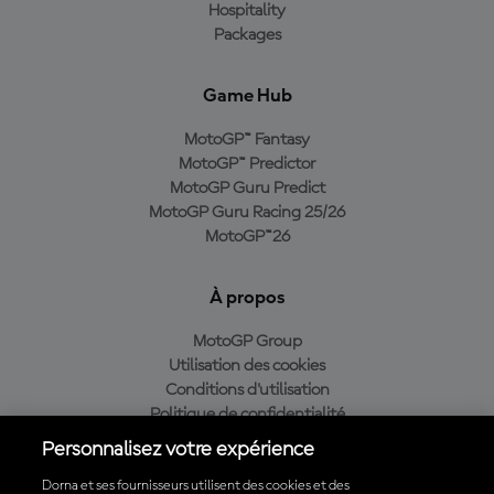
Hospitality
Packages
Game Hub
MotoGP™ Fantasy
MotoGP™ Predictor
MotoGP Guru Predict
MotoGP Guru Racing 25/26
MotoGP™26
À propos
MotoGP Group
Utilisation des cookies
Conditions d'utilisation
Politique de confidentialité
Politique d’achat
Personnalisez votre expérience
Dorna et ses fournisseurs utilisent des cookies et des