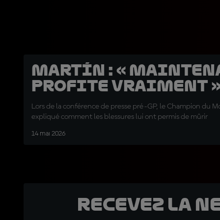
Martín : « Mainten
profite vraiment 
Lors de la conférence de presse pré-GP, le Champion du M
expliqué comment les blessures lui ont permis de mûrir
14 mai 2026
Recevez la N