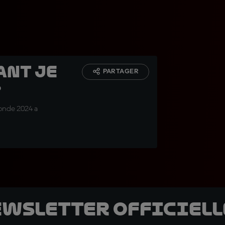
ant je
PARTAGER
»
onde 2024 a
ewsletter officielle