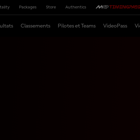
tality
Packages
Store
Authentics
ultats
Classements
Pilotes et Teams
VideoPass
Vi