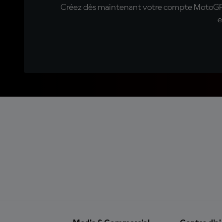
Créez dès maintenant votre compte MotoGP™ e
e