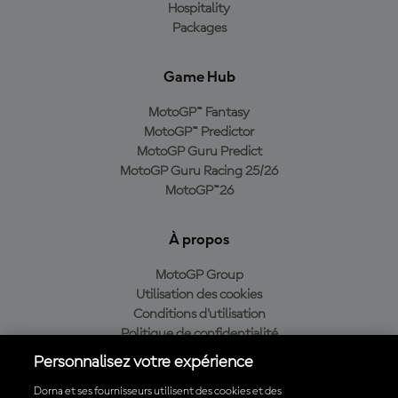
Hospitality
Packages
Game Hub
MotoGP™ Fantasy
MotoGP™ Predictor
MotoGP Guru Predict
MotoGP Guru Racing 25/26
MotoGP™26
À propos
MotoGP Group
Utilisation des cookies
Conditions d'utilisation
Politique de confidentialité
Politique d’achat
Personnalisez votre expérience
Dorna et ses fournisseurs utilisent des cookies et des