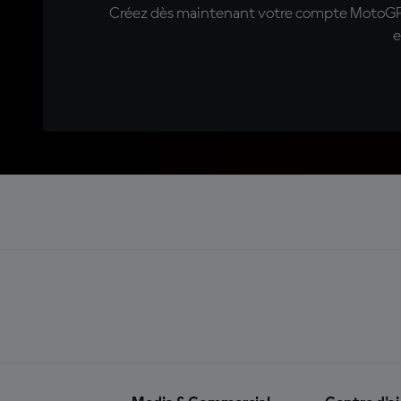
Créez dès maintenant votre compte MotoGP™ e
e