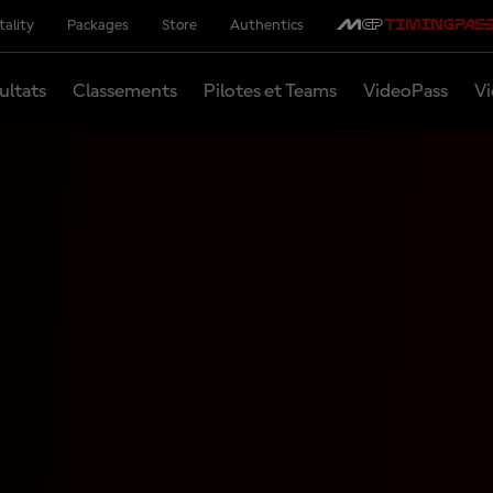
tality
Packages
Store
Authentics
ultats
Classements
Pilotes et Teams
VideoPass
Vi