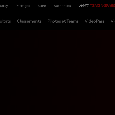
tality
Packages
Store
Authentics
ultats
Classements
Pilotes et Teams
VideoPass
Vi