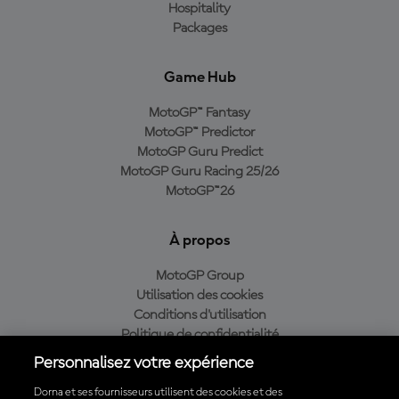
Hospitality
Packages
Game Hub
MotoGP™ Fantasy
MotoGP™ Predictor
MotoGP Guru Predict
MotoGP Guru Racing 25/26
MotoGP™26
À propos
MotoGP Group
Utilisation des cookies
Conditions d'utilisation
Politique de confidentialité
Politique d’achat
Personnalisez votre expérience
Dorna et ses fournisseurs utilisent des cookies et des