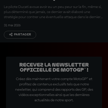
juste derrière »
Le pilote Ducati avoue avoir eu un peu peur sur la fin, même si,
plus déterminé que jamais, ce dernier avait élaboré une
stratégie pour contrer une éventuelle attaque dans le dernier
virage.
31 mai 2026
PARTAGER
Recevez la Newsletter
officielle de MotoGP™ !
Créez dès maintenant votre compte MotoGP™ et
profitez de contenus exclusifs tels que notre
newletter, qui comprend des rapports des GP, des
vidéos exceptionnelles ainsi que les dernières
actualités de notre sport.