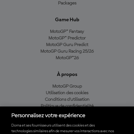
Packages
Game Hub
MotoGP™ Fantasy
MotoGP™ Predictor
MotoGP Guru Predict
MotoGP Guru Racing 25/26
MotoGP™26
À propos
MotoGP Group
Utilisation des cookies
Conditions d'utilisation
Politique de confidentialité
Politique d’achat
Personnalisez votre expérience
Dorna et ses fournisseurs utilisent des cookies et des
technologies similaires afin de mesurer vos interactions avec nos