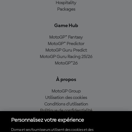
Hospitality
Packages
Game Hub
MotoGP™ Fantasy
MotoGP™ Predictor
MotoGP Guru Predict
MotoGP Guru Racing 25/26
MotoGP™26
À propos
MotoGP Group
Utilisation des cookies
Conditions d'utilisation
Politique de confidentialité
Politique d’achat
Personnalisez votre expérience
Dorna et ses fournisseurs utilisent des cookies et des