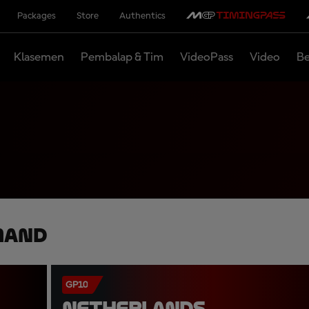
Packages
Store
Authentics
Klasemen
Pembalap & Tim
VideoPass
Video
Be
mand
GP10
NETHERLANDS