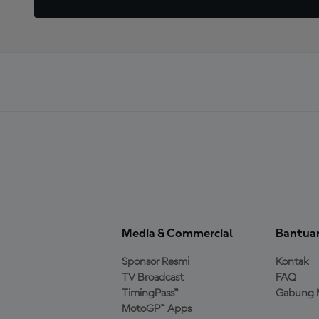
Media & Commercial
Bantua
Sponsor Resmi
Kontak
TV Broadcast
FAQ
TimingPass™
Gabung 
MotoGP™ Apps