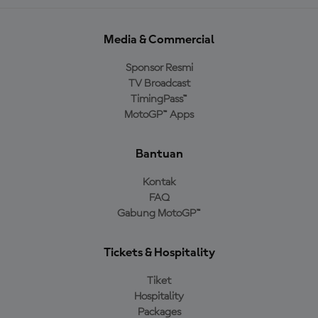
Media & Commercial
Sponsor Resmi
TV Broadcast
TimingPass™
MotoGP™ Apps
Bantuan
Kontak
FAQ
Gabung MotoGP™
Tickets & Hospitality
Tiket
Hospitality
Packages