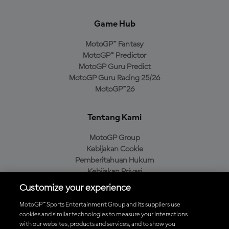
Game Hub
MotoGP™ Fantasy
MotoGP™ Predictor
MotoGP Guru Predict
MotoGP Guru Racing 25/26
MotoGP™26
Tentang Kami
MotoGP Group
Kebijakan Cookie
Pemberitahuan Hukum
Kebijakan Privasi
Kebijakan Pembelian
Customize your experience
MotoGP™ Sports Entertainment Group and its suppliers use
cookies and similar technologies to measure your interactions
with our websites, products and services, and to show you
Unduh Aplikasi Resmi MotoGP™