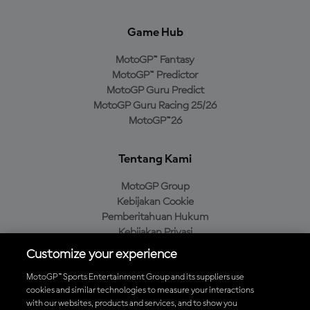
Game Hub
MotoGP™ Fantasy
MotoGP™ Predictor
MotoGP Guru Predict
MotoGP Guru Racing 25/26
MotoGP™26
Tentang Kami
MotoGP Group
Kebijakan Cookie
Pemberitahuan Hukum
Kebijakan Privasi
Kebijakan Pembelian
Customize your experience
MotoGP™ Sports Entertainment Group and its suppliers use
cookies and similar technologies to measure your interactions
with our websites, products and services, and to show you
Unduh Aplikasi Resmi MotoGP™