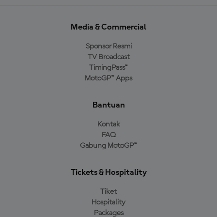
Media & Commercial
Sponsor Resmi
TV Broadcast
TimingPass™
MotoGP™ Apps
Bantuan
Kontak
FAQ
Gabung MotoGP™
Tickets & Hospitality
Tiket
Hospitality
Packages