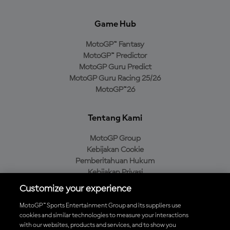
Game Hub
MotoGP™ Fantasy
MotoGP™ Predictor
MotoGP Guru Predict
MotoGP Guru Racing 25/26
MotoGP™26
Tentang Kami
MotoGP Group
Kebijakan Cookie
Pemberitahuan Hukum
Kebijakan Privasi
Kebijakan Pembelian
Customize your experience
MotoGP™ Sports Entertainment Group and its suppliers use
cookies and similar technologies to measure your interactions
with our websites, products and services, and to show you
Unduh Aplikasi Resmi MotoGP™