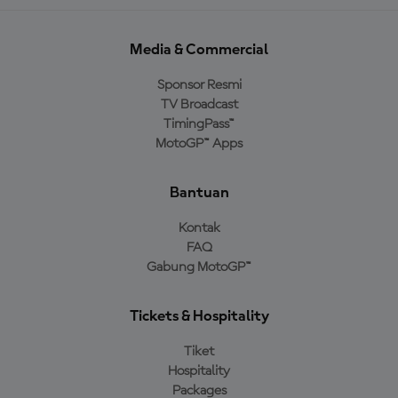
Media & Commercial
Sponsor Resmi
TV Broadcast
TimingPass™
MotoGP™ Apps
Bantuan
Kontak
FAQ
Gabung MotoGP™
Tickets & Hospitality
Tiket
Hospitality
Packages