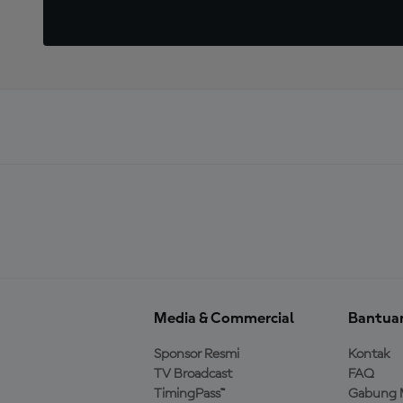
Media & Commercial
Bantua
Sponsor Resmi
Kontak
TV Broadcast
FAQ
TimingPass™
Gabung 