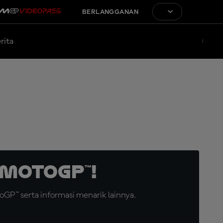
BERLANGGANAN
rita
MotoGP™!
GP™ serta informasi menarik lainnya.