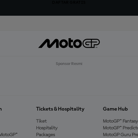
DAFTAR GRATIS
Sponsor Resmi
n
Tickets & Hospitality
Game Hub
Tiket
MotoGP™ Fantasy
Hospitality
MotoGP™ Predict
MotoGP™
Packages
MotoGP Guru Pre