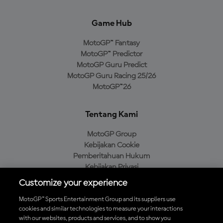
Game Hub
MotoGP™ Fantasy
MotoGP™ Predictor
MotoGP Guru Predict
MotoGP Guru Racing 25/26
MotoGP™26
Tentang Kami
MotoGP Group
Kebijakan Cookie
Pemberitahuan Hukum
Kebijakan Privasi
Kebijakan Pembelian
Customize your experience
MotoGP™ Sports Entertainment Group and its suppliers use
cookies and similar technologies to measure your interactions
with our websites, products and services, and to show you
Unduh Aplikasi Resmi MotoGP™