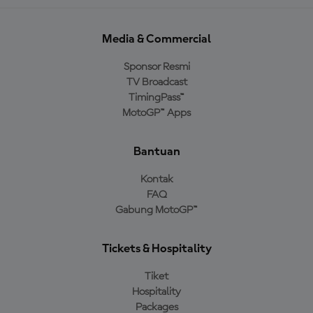
Media & Commercial
Sponsor Resmi
TV Broadcast
TimingPass™
MotoGP™ Apps
Bantuan
Kontak
FAQ
Gabung MotoGP™
Tickets & Hospitality
Tiket
Hospitality
Packages