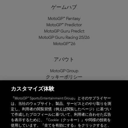
ゲームハブ
MotoGP™ Fantasy
MotoGP™ Predictor
MotoGP Guru Predict
MotoGP Guru Racing 25/26
MotoGP™26
アバウト
MotoGP Group
クッキーポリシー
利用規約
カスタマイズ体験
プライバシーポリシー
購入ポリシー
『MotoGP™ Sports Entertainment Group』とそのサプライヤー
は、当社のウェブサイト、製品、サービスとのやり取りを測
定し、利用者の閲覧習慣（例えば閲覧したページ）に基づい
て作成したプロフィールに基づいて、利用者に合わせた広告
オフィシャルアプリ
を表示するために、『Cookie（クッキー）』や同様の技術を
使用しています。『全てを有効にする』をクリックすると、