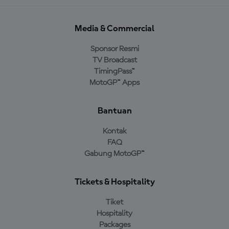
Media & Commercial
Sponsor Resmi
TV Broadcast
TimingPass™
MotoGP™ Apps
Bantuan
Kontak
FAQ
Gabung MotoGP™
Tickets & Hospitality
Tiket
Hospitality
Packages