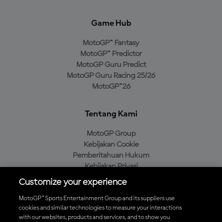
Game Hub
MotoGP™ Fantasy
MotoGP™ Predictor
MotoGP Guru Predict
MotoGP Guru Racing 25/26
MotoGP™26
Tentang Kami
MotoGP Group
Kebijakan Cookie
Pemberitahuan Hukum
Kebijakan Privasi
Kebijakan Pembelian
Customize your experience
MotoGP™ Sports Entertainment Group and its suppliers use
cookies and similar technologies to measure your interactions
with our websites, products and services, and to show you
Unduh Aplikasi Resmi MotoGP™