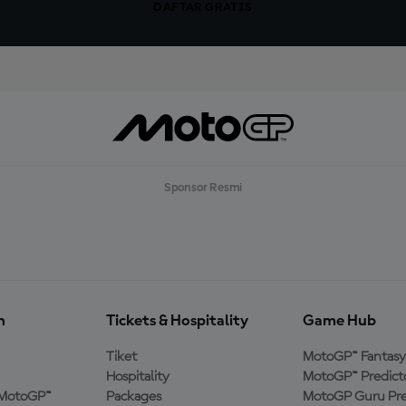
DAFTAR GRATIS
Sponsor Resmi
n
Tickets & Hospitality
Game Hub
Tiket
MotoGP™ Fantasy
Hospitality
MotoGP™ Predict
MotoGP™
Packages
MotoGP Guru Pre