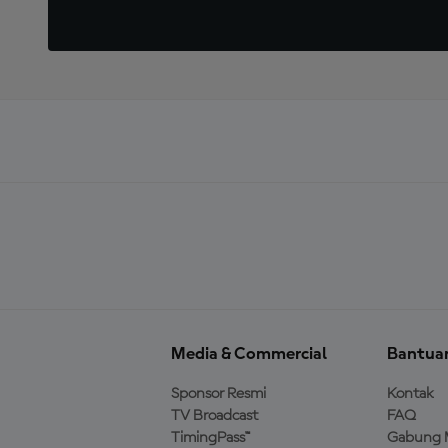
Media & Commercial
Bantua
Sponsor Resmi
Kontak
TV Broadcast
FAQ
TimingPass™
Gabung 