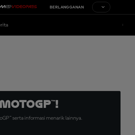
BERLANGGANAN
rita
MotoGP™!
GP™ serta informasi menarik lainnya.