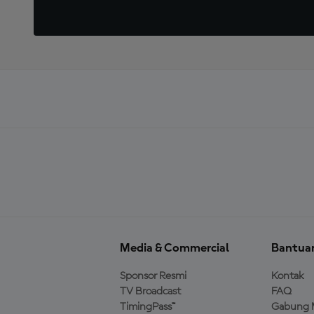
Media & Commercial
Bantua
Sponsor Resmi
Kontak
TV Broadcast
FAQ
TimingPass™
Gabung 