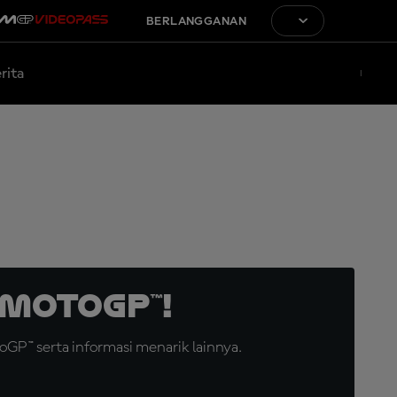
BERLANGGANAN
rita
MotoGP™!
GP™ serta informasi menarik lainnya.