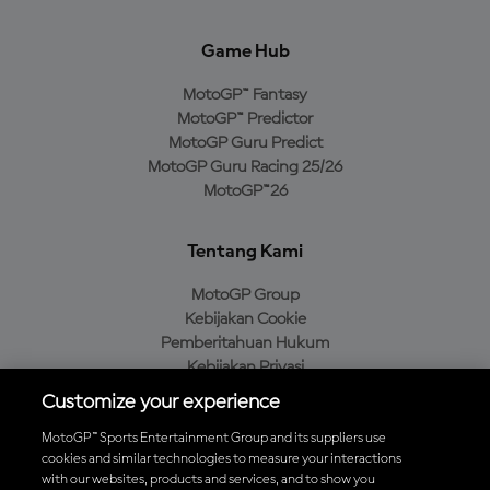
Game Hub
MotoGP™ Fantasy
MotoGP™ Predictor
MotoGP Guru Predict
MotoGP Guru Racing 25/26
MotoGP™26
Tentang Kami
MotoGP Group
Kebijakan Cookie
Pemberitahuan Hukum
Kebijakan Privasi
Kebijakan Pembelian
Customize your experience
MotoGP™ Sports Entertainment Group and its suppliers use
cookies and similar technologies to measure your interactions
with our websites, products and services, and to show you
Unduh Aplikasi Resmi MotoGP™