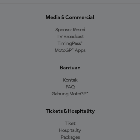
Media & Commercial
Sponsor Resmi
TV Broadcast
TimingPass™
MotoGP™ Apps
Bantuan
Kontak
FAQ
Gabung MotoGP™
Tickets & Hospitality
Tiket
Hospitality
Packages