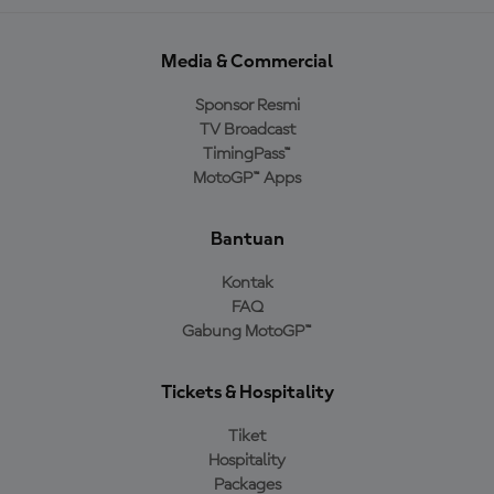
Media & Commercial
Sponsor Resmi
TV Broadcast
TimingPass™
MotoGP™ Apps
Bantuan
Kontak
FAQ
Gabung MotoGP™
Tickets & Hospitality
Tiket
Hospitality
Packages