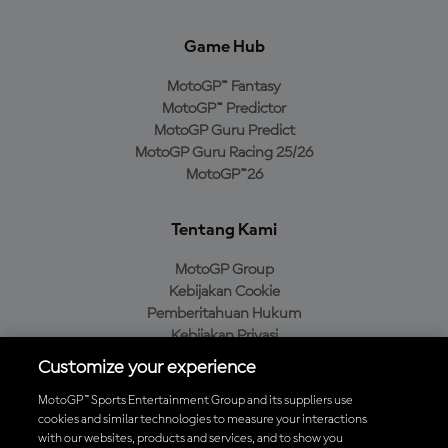
Game Hub
MotoGP™ Fantasy
MotoGP™ Predictor
MotoGP Guru Predict
MotoGP Guru Racing 25/26
MotoGP™26
Tentang Kami
MotoGP Group
Kebijakan Cookie
Pemberitahuan Hukum
Kebijakan Privasi
Kebijakan Pembelian
Customize your experience
MotoGP™ Sports Entertainment Group and its suppliers use
cookies and similar technologies to measure your interactions
with our websites, products and services, and to show you
Unduh Aplikasi Resmi MotoGP™