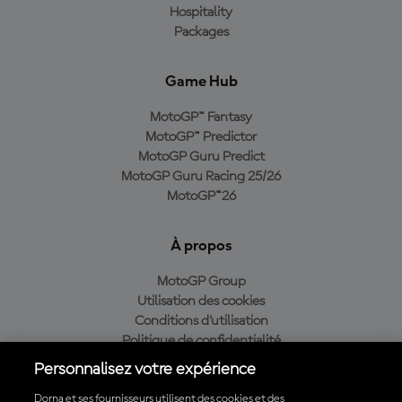
Hospitality
Packages
Game Hub
MotoGP™ Fantasy
MotoGP™ Predictor
MotoGP Guru Predict
MotoGP Guru Racing 25/26
MotoGP™26
À propos
MotoGP Group
Utilisation des cookies
Conditions d'utilisation
Politique de confidentialité
Politique d’achat
Personnalisez votre expérience
Dorna et ses fournisseurs utilisent des cookies et des