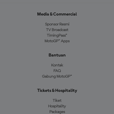
Media & Commercial
Sponsor Resmi
TV Broadcast
TimingPass™
MotoGP™ Apps
Bantuan
Kontak
FAQ
Gabung MotoGP™
Tickets & Hospitality
Tiket
Hospitality
Packages