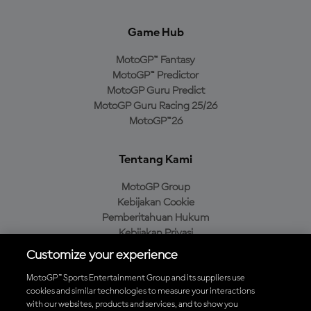
Game Hub
MotoGP™ Fantasy
MotoGP™ Predictor
MotoGP Guru Predict
MotoGP Guru Racing 25/26
MotoGP™26
Tentang Kami
MotoGP Group
Kebijakan Cookie
Pemberitahuan Hukum
Kebijakan Privasi
Kebijakan Pembelian
Customize your experience
MotoGP™ Sports Entertainment Group and its suppliers use
cookies and similar technologies to measure your interactions
with our websites, products and services, and to show you
Unduh Aplikasi Resmi MotoGP™