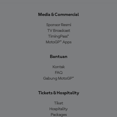
Media & Commercial
Sponsor Resmi
TV Broadcast
TimingPass™
MotoGP™ Apps
Bantuan
Kontak
FAQ
Gabung MotoGP™
Tickets & Hospitality
Tiket
Hospitality
Packages