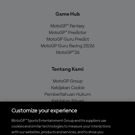
Game Hub
MotoGP™ Fantasy
MotoGP™ Predictor
MotoGP Guru Predict
MotoGP Guru Racing 25/26
MotoGP™26
Tentang Kami
MotoGP Group
Kebijakan Cookie
Pemberitahuan Hukum
Kebijakan Privasi
Kebijakan Pembelian
Customize your experience
MotoGP™ Sports Entertainment Group and its suppliers use
cookies and similar technologies to measure your interactions
with our websites, products and services, and to show you
Unduh Aplikasi Resmi MotoGP™