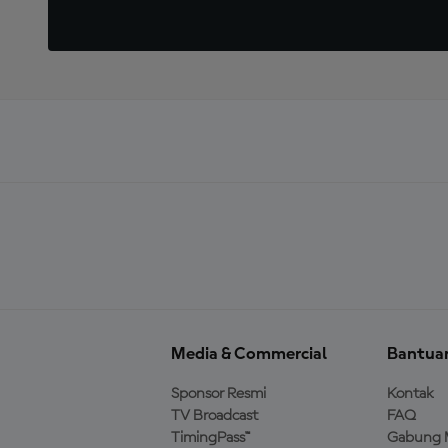
Media & Commercial
Bantua
Sponsor Resmi
Kontak
TV Broadcast
FAQ
TimingPass™
Gabung 