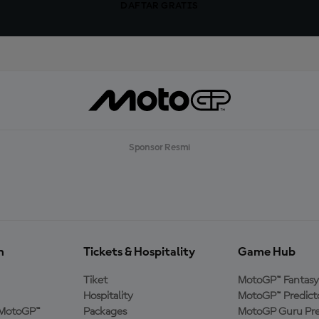
DAFTAR GRATIS
Sponsor Resmi
n
Tickets & Hospitality
Game Hub
Tiket
MotoGP™ Fantasy
Hospitality
MotoGP™ Predict
MotoGP™
Packages
MotoGP Guru Pre