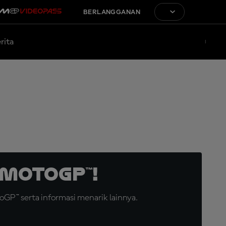
BERLANGGANAN
rita
MotoGP™!
GP™ serta informasi menarik lainnya.