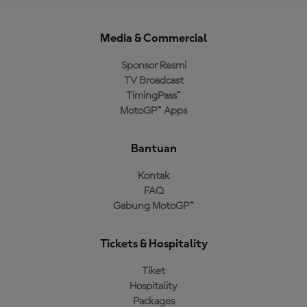
Media & Commercial
Sponsor Resmi
TV Broadcast
TimingPass™
MotoGP™ Apps
Bantuan
Kontak
FAQ
Gabung MotoGP™
Tickets & Hospitality
Tiket
Hospitality
Packages