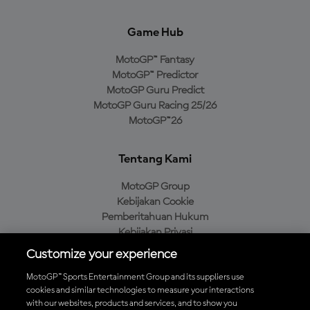
Game Hub
MotoGP™ Fantasy
MotoGP™ Predictor
MotoGP Guru Predict
MotoGP Guru Racing 25/26
MotoGP™26
Tentang Kami
MotoGP Group
Kebijakan Cookie
Pemberitahuan Hukum
Kebijakan Privasi
Kebijakan Pembelian
Customize your experience
MotoGP™ Sports Entertainment Group and its suppliers use
cookies and similar technologies to measure your interactions
with our websites, products and services, and to show you
Unduh Aplikasi Resmi MotoGP™