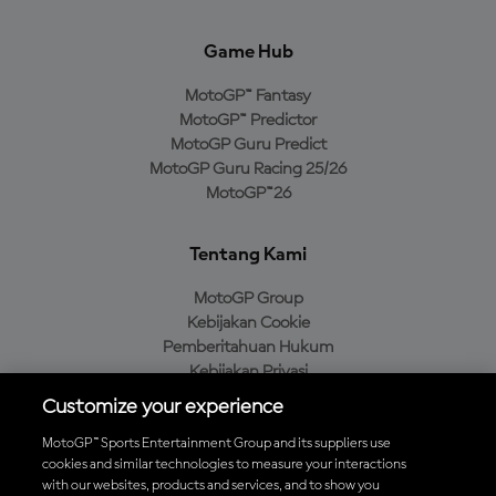
Game Hub
MotoGP™ Fantasy
MotoGP™ Predictor
MotoGP Guru Predict
MotoGP Guru Racing 25/26
MotoGP™26
Tentang Kami
MotoGP Group
Kebijakan Cookie
Pemberitahuan Hukum
Kebijakan Privasi
Kebijakan Pembelian
Customize your experience
MotoGP™ Sports Entertainment Group and its suppliers use
cookies and similar technologies to measure your interactions
with our websites, products and services, and to show you
Unduh Aplikasi Resmi MotoGP™