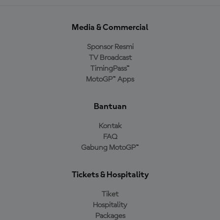
Media & Commercial
Sponsor Resmi
TV Broadcast
TimingPass™
MotoGP™ Apps
Bantuan
Kontak
FAQ
Gabung MotoGP™
Tickets & Hospitality
Tiket
Hospitality
Packages