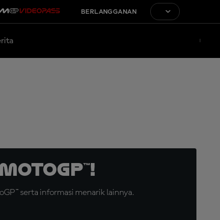
BERLANGGANAN
rita
MotoGP™!
GP™ serta informasi menarik lainnya.