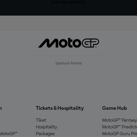
DAFTAR GRATIS
Sponsor Resmi
n
Tickets & Hospitality
Game Hub
Tiket
MotoGP™ Fantasy
Hospitality
MotoGP™ Predict
MotoGP™
Packages
MotoGP Guru Pre