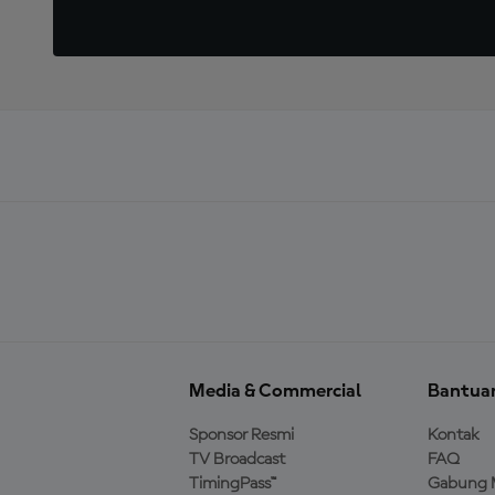
Media & Commercial
Bantua
Sponsor Resmi
Kontak
TV Broadcast
FAQ
TimingPass™
Gabung 