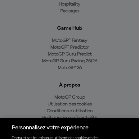
Hospitality
Packages
Game Hub
MotoGP™ Fantasy
MotoGP™ Predictor
MotoGP Guru Predict
MotoGP Guru Racing 25/26
MotoGP™26
À propos
MotoGP Group
Utilisation des cookies
Conditions d'utilisation
Politique de confidentialité
Politique d’achat
Personnalisez votre expérience
Dorna et ses fournisseurs utilisent des cookies et des