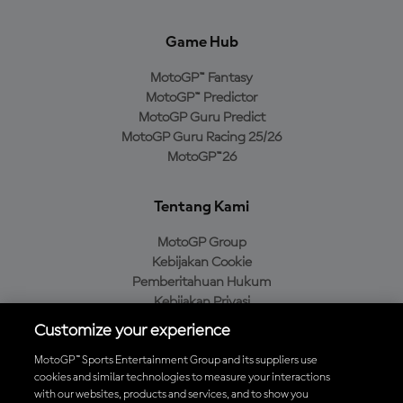
Game Hub
MotoGP™ Fantasy
MotoGP™ Predictor
MotoGP Guru Predict
MotoGP Guru Racing 25/26
MotoGP™26
Tentang Kami
MotoGP Group
Kebijakan Cookie
Pemberitahuan Hukum
Kebijakan Privasi
Kebijakan Pembelian
Customize your experience
MotoGP™ Sports Entertainment Group and its suppliers use
cookies and similar technologies to measure your interactions
with our websites, products and services, and to show you
Unduh Aplikasi Resmi MotoGP™