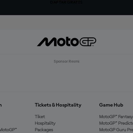
DAFTAR GRATIS
Sponsor Resmi
n
Tickets & Hospitality
Game Hub
Tiket
MotoGP™ Fantasy
Hospitality
MotoGP™ Predict
MotoGP™
Packages
MotoGP Guru Pre