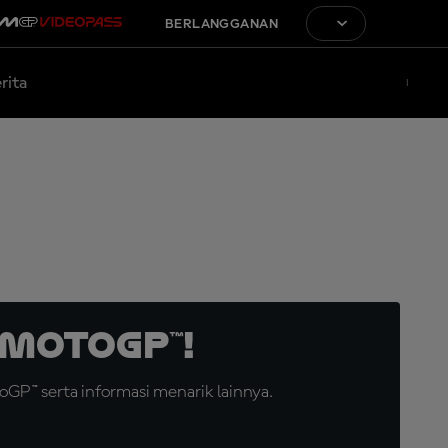
BERLANGGANAN
rita
MotoGP™!
GP™ serta informasi menarik lainnya.