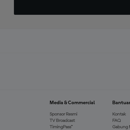
Media & Commercial
Bantua
Sponsor Resmi
Kontak
TV Broadcast
FAQ
TimingPass™
Gabung 