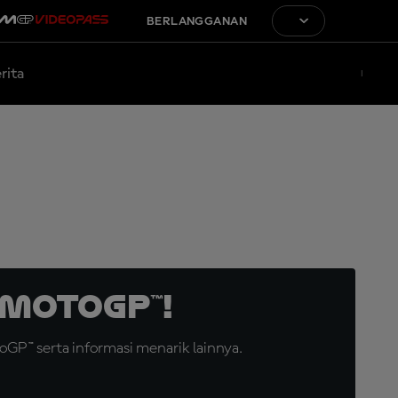
BERLANGGANAN
rita
MotoGP™!
GP™ serta informasi menarik lainnya.