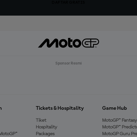
DAFTAR GRATIS
Sponsor Resmi
n
Tickets & Hospitality
Game Hub
Tiket
MotoGP™ Fantasy
Hospitality
MotoGP™ Predict
MotoGP™
Packages
MotoGP Guru Pre