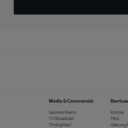
Media & Commercial
Bantua
Sponsor Resmi
Kontak
TV Broadcast
FAQ
TimingPass™
Gabung 