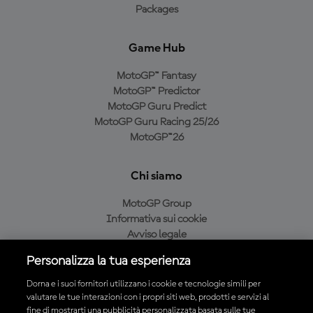
Packages
Game Hub
MotoGP™ Fantasy
MotoGP™ Predictor
MotoGP Guru Predict
MotoGP Guru Racing 25/26
MotoGP™26
Chi siamo
MotoGP Group
Informativa sui cookie
Avviso legale
Informativa sulla privacy
Personalizza la tua esperienza
Condizioni di acquisto
Dorna e i suoi fornitori utilizzano i cookie e tecnologie simili per
valutare le tue interazioni con i propri siti web, prodotti e servizi al
fine di mostrarti una pubblicità personalizzata basata sulle tue