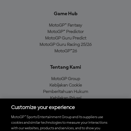
Game Hub
MotoGP™ Fantasy
MotoGP™ Predictor
MotoGP Guru Predict
MotoGP Guru Racing 25/26
MotoGP™26
Tentang Kami
MotoGP Group
Kebijakan Cookie
Pemberitahuan Hukum
Kebijakan Privasi
Kebijakan Pembelian
Customize your experience
MotoGP™ Sports Entertainment Group and its suppliers use
cookies and similar technologies to measure your interactions
with our websites, products and services, and to show you
Unduh Aplikasi Resmi MotoGP™