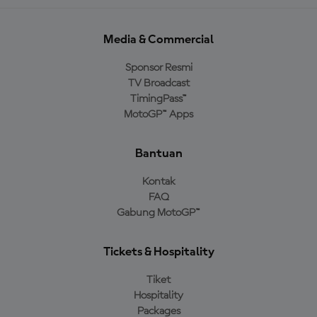
Media & Commercial
Sponsor Resmi
TV Broadcast
TimingPass™
MotoGP™ Apps
Bantuan
Kontak
FAQ
Gabung MotoGP™
Tickets & Hospitality
Tiket
Hospitality
Packages