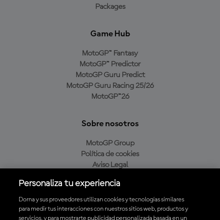
Packages
Game Hub
MotoGP™ Fantasy
MotoGP™ Predictor
MotoGP Guru Predict
MotoGP Guru Racing 25/26
MotoGP™26
Sobre nosotros
MotoGP Group
Política de cookies
Aviso Legal
Política de privacidad
Personaliza tu experiencia
Política de compra
Dorna y sus proveedores utilizan cookies y tecnologías similares
para medir tus interacciones con nuestros sitios web, productos y
servicios, y para mostrarte publicidad personalizada basada en un