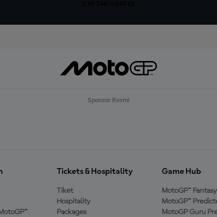
DAFTAR GRATIS
Sponsor Resmi
n
Tickets & Hospitality
Game Hub
Tiket
MotoGP™ Fantasy
Hospitality
MotoGP™ Predict
MotoGP™
Packages
MotoGP Guru Pre