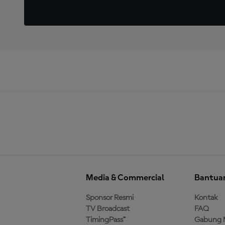
Media & Commercial
Bantua
Sponsor Resmi
Kontak
TV Broadcast
FAQ
TimingPass™
Gabung 