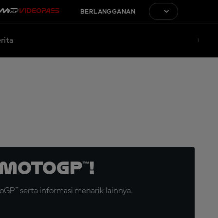
BERLANGGANAN
rita
MotoGP™!
GP™ serta informasi menarik lainnya.