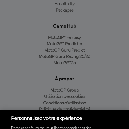
Hospitality
Packages
Game Hub
MotoGP™ Fantasy
MotoGP™ Predictor
MotoGP Guru Predict
MotoGP Guru Racing 25/26
MotoGP™26
À propos
MotoGP Group
Utilisation des cookies
Conditions d'utilisation
Politique de confidentialité
Politique d’achat
Personnalisez votre expérience
Dorna et ses fournisseurs utilisent des cookies et des