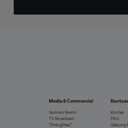
Media & Commercial
Bantua
Sponsor Resmi
Kontak
TV Broadcast
FAQ
TimingPass™
Gabung 