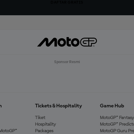
DAFTAR GRATIS
Sponsor Resmi
n
Tickets & Hospitality
Game Hub
Tiket
MotoGP™ Fantasy
Hospitality
MotoGP™ Predict
MotoGP™
Packages
MotoGP Guru Pre