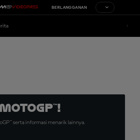
BERLANGGANAN
rita
MotoGP™!
GP™ serta informasi menarik lainnya.