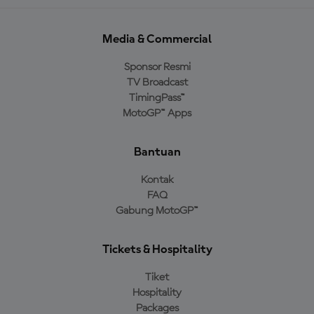
Media & Commercial
Sponsor Resmi
TV Broadcast
TimingPass™
MotoGP™ Apps
Bantuan
Kontak
FAQ
Gabung MotoGP™
Tickets & Hospitality
Tiket
Hospitality
Packages