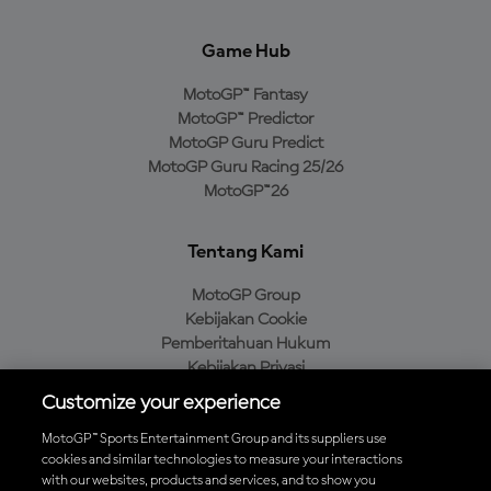
Game Hub
MotoGP™ Fantasy
MotoGP™ Predictor
MotoGP Guru Predict
MotoGP Guru Racing 25/26
MotoGP™26
Tentang Kami
MotoGP Group
Kebijakan Cookie
Pemberitahuan Hukum
Kebijakan Privasi
Kebijakan Pembelian
Customize your experience
MotoGP™ Sports Entertainment Group and its suppliers use
cookies and similar technologies to measure your interactions
with our websites, products and services, and to show you
Unduh Aplikasi Resmi MotoGP™