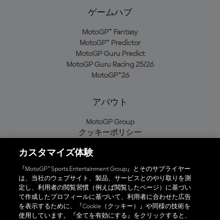
ゲームハブ
MotoGP™ Fantasy
MotoGP™ Predictor
MotoGP Guru Predict
MotoGP Guru Racing 25/26
MotoGP™26
アバウト
MotoGP Group
クッキーポリシー
利用規約
カスタマイズ体験
プライバシーポリシー
購入ポリシー
『MotoGP™ Sports Entertainment Group』とそのサプライヤー
は、当社のウェブサイト、製品、サービスとのやり取りを測
定し、利用者の閲覧習慣（例えば閲覧したページ）に基づい
て作成したプロフィールに基づいて、利用者に合わせた広告
オフィシャルアプリ
を表示するために、『Cookie（クッキー）』や同様の技術を
使用しています。『全てを有効にする』をクリックすると、