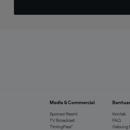
Media & Commercial
Bantua
Sponsor Resmi
Kontak
TV Broadcast
FAQ
TimingPass™
Gabung 