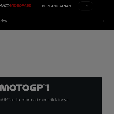
BERLANGGANAN
rita
MotoGP™!
GP™ serta informasi menarik lainnya.