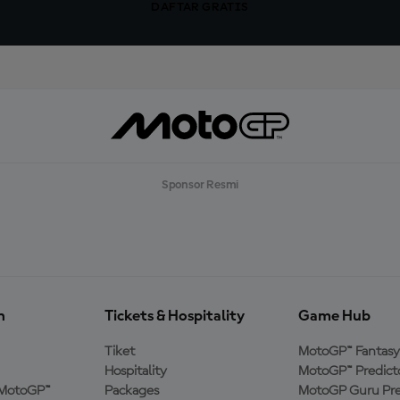
DAFTAR GRATIS
Sponsor Resmi
n
Tickets & Hospitality
Game Hub
Tiket
MotoGP™ Fantasy
Hospitality
MotoGP™ Predict
MotoGP™
Packages
MotoGP Guru Pre