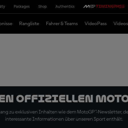
lity
Packages
Shop
Authentics
bnisse
Rangliste
Fahrer & Teams
VideoPass
Videos
den offiziellen Mot
ugang zu exklusiven Inhalten wie dem MotoGP™-Newsletter, d
interessante Informationen über unseren Sport enthält.