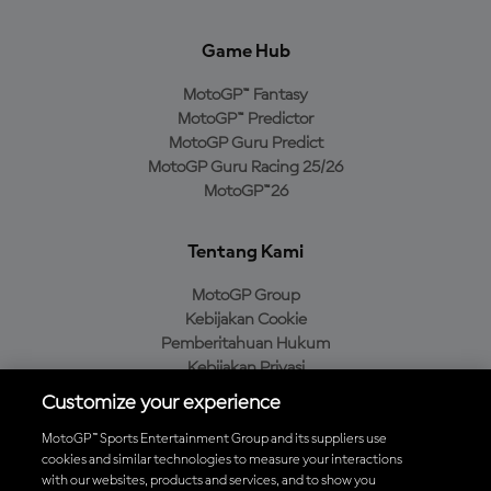
Game Hub
MotoGP™ Fantasy
MotoGP™ Predictor
MotoGP Guru Predict
MotoGP Guru Racing 25/26
MotoGP™26
Tentang Kami
MotoGP Group
Kebijakan Cookie
Pemberitahuan Hukum
Kebijakan Privasi
Kebijakan Pembelian
Customize your experience
MotoGP™ Sports Entertainment Group and its suppliers use
cookies and similar technologies to measure your interactions
with our websites, products and services, and to show you
Unduh Aplikasi Resmi MotoGP™