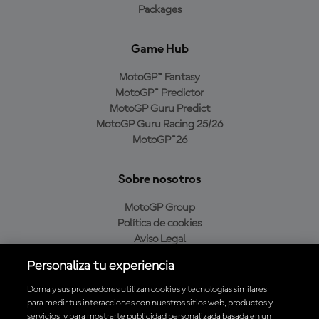
Packages
Game Hub
MotoGP™ Fantasy
MotoGP™ Predictor
MotoGP Guru Predict
MotoGP Guru Racing 25/26
MotoGP™26
Sobre nosotros
MotoGP Group
Política de cookies
Aviso Legal
Política de privacidad
Personaliza tu experiencia
Política de compra
Dorna y sus proveedores utilizan cookies y tecnologías similares
para medir tus interacciones con nuestros sitios web, productos y
servicios, y para mostrarte publicidad personalizada basada en un