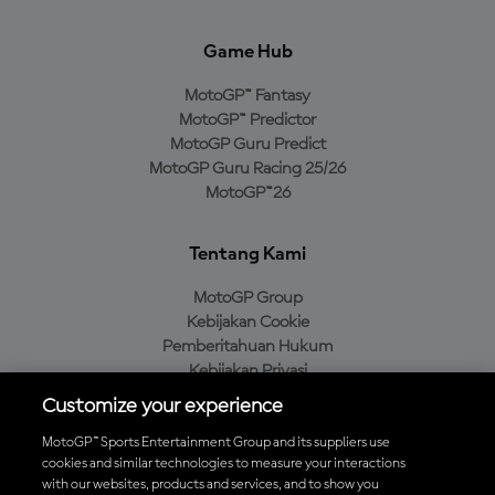
Game Hub
MotoGP™ Fantasy
MotoGP™ Predictor
MotoGP Guru Predict
MotoGP Guru Racing 25/26
MotoGP™26
Tentang Kami
MotoGP Group
Kebijakan Cookie
Pemberitahuan Hukum
Kebijakan Privasi
Kebijakan Pembelian
Customize your experience
MotoGP™ Sports Entertainment Group and its suppliers use
cookies and similar technologies to measure your interactions
with our websites, products and services, and to show you
Unduh Aplikasi Resmi MotoGP™