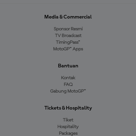
Media & Commercial
Sponsor Resmi
TV Broadcast
TimingPass™
MotoGP™ Apps
Bantuan
Kontak
FAQ
Gabung MotoGP™
Tickets & Hospitality
Tiket
Hospitality
Packages