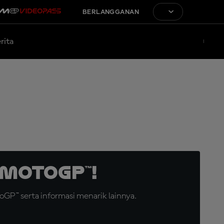
BERLANGGANAN
rita
MotoGP™!
GP™ serta informasi menarik lainnya.