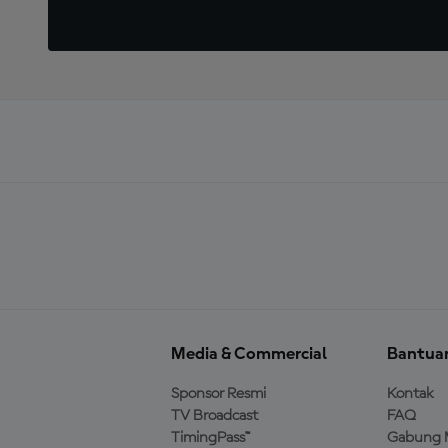
Media & Commercial
Bantua
Sponsor Resmi
Kontak
TV Broadcast
FAQ
TimingPass™
Gabung 