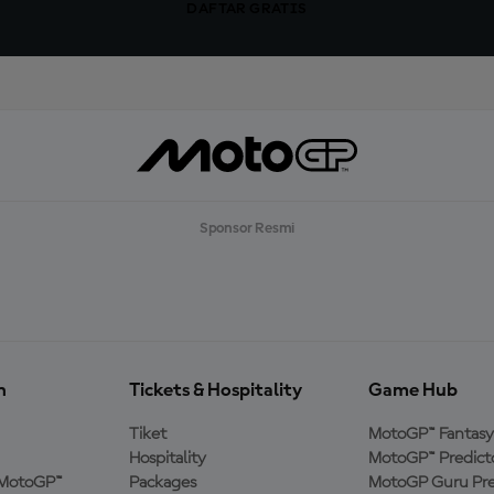
DAFTAR GRATIS
Sponsor Resmi
n
Tickets & Hospitality
Game Hub
Tiket
MotoGP™ Fantasy
Hospitality
MotoGP™ Predict
MotoGP™
Packages
MotoGP Guru Pre