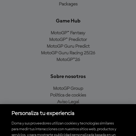
Packages
Game Hub
MotoGP™ Fantasy
MotoGP™ Predictor
MotoGP Guru Predict
MotoGP Guru Racing 25/26
MotoGP™26
Sobre nosotros
MotoGP Group
Política de cookies
Aviso Legal
Política de privacidad
Personaliza tu experiencia
Política de compra
Dorna y sus proveedores utilizan cookies y tecnologías similares
para medir tus interacciones con nuestros sitios web, productos y
servicios, y para mostrarte publicidad personalizada basada en un